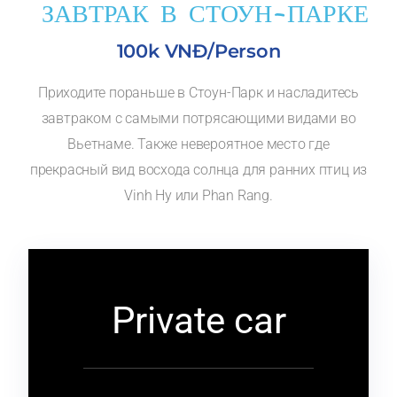
ЗАВТРАК В СТОУН-ПАРКЕ
100k VNĐ/Person
Приходите пораньше в Стоун-Парк и насладитесь
завтраком с самыми потрясающими видами во
Вьетнаме. Также невероятное место где
прекрасный вид восхода солнца для ранних птиц из
Vinh Hy или Phan Rang.
Private car