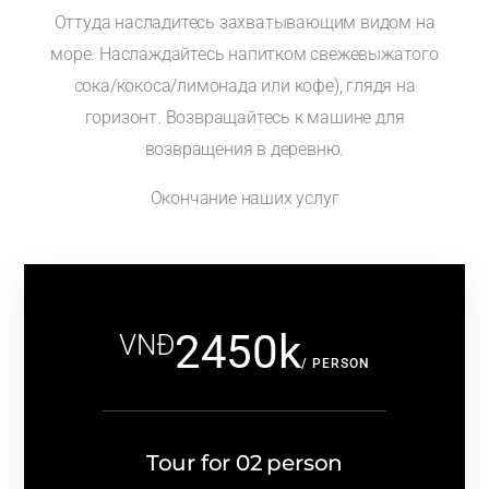
Оттуда насладитесь захватывающим видом на
море. Наслаждайтесь напитком свежевыжатого
сока/кокоса/лимонада или кофе), глядя на
горизонт. Возвращайтесь к машине для
возвращения в деревню.
Окончание наших услуг
2450k
VNĐ
/ PERSON
Tour for 02 person