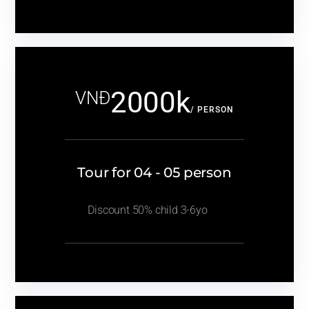
2000k
VNĐ
/ PERSON
Tour for 04 - 05 person
Discount 50% child 3-6yo