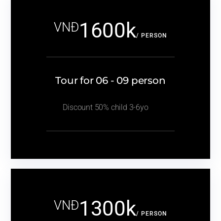
1600k
VNĐ
/ PERSON
Tour for 06 - 09 person
Discount 50% child 3-6yo
1300k
VNĐ
/ PERSON