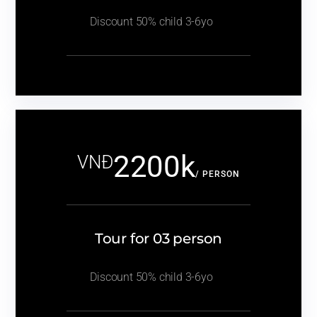
Discount 50% child 3-6yo
2200k
VNĐ
/ PERSON
Tour for 03 person
Discount 50% child 3-6yo