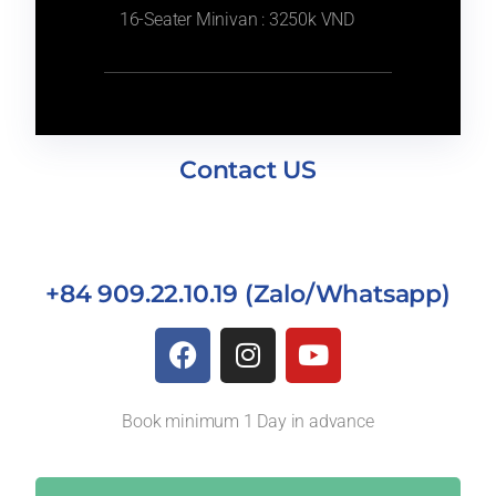
16-Seater Minivan : 3250k VND
Contact US
+84 909.22.10.19 (Zalo/Whatsapp)
Book minimum 1 Day in advance