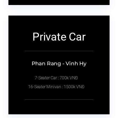
Private Car
Phan Rang - Vinh Hy
7-Seater Car : 700k VNĐ
16-Seater Minivan : 1500k VNĐ