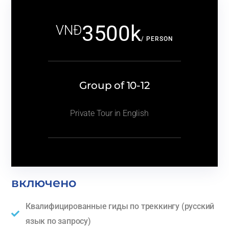
3500k
VNĐ
/ PERSON
Group of 10-12
Private Tour in English
включено
Квалифицированные гиды по треккингу (русский
язык по запросу)