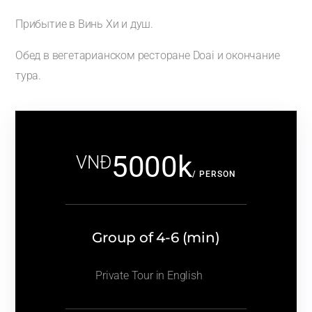
Прибытие в Винь Хи и душ.
Обед в вегетарианском ресторане Doai и окончание
тура.
5000k
VNĐ
/ PERSON
Group of 4-6 (min)
Private Tour in English