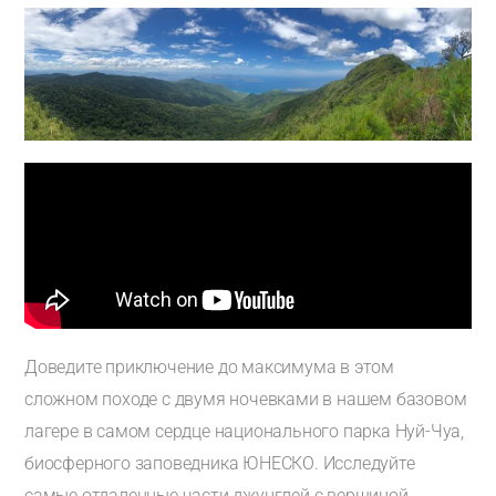
Доведите приключение до максимума в этом
сложном походе с двумя ночевками в нашем базовом
лагере в самом сердце национального парка Нуй-Чуа,
биосферного заповедника ЮНЕСКО. Исследуйте
самые отдаленные части джунглей с вершиной