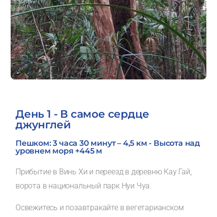
День 1 - В самое сердце
джунглей
Пешком: 3 часа 30 минут – 4,5 км - Высота над
уровнем моря +445 м
Прибытие в Винь Хи и переезд в деревню Кау Гай,
ворота в национальный парк Нуи Чуа.
Освежитесь и позавтракайте в вегетарианском