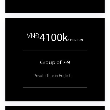
4100k
VNĐ
/ PERSON
Group of 7-9
Private Tour in English