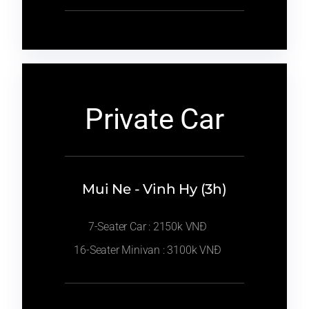
Private Car
Mui Ne - Vinh Hy (3h)
7-Seater Car : 2150k VNĐ
16-Seater Minivan : 3100k VNĐ